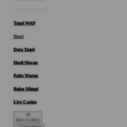
Fitur Menarik
Togel WAP
New!
Data Togel
Hasil Macau
Paito Warna
Buku Mimpi
Live Casino
Back To Menu