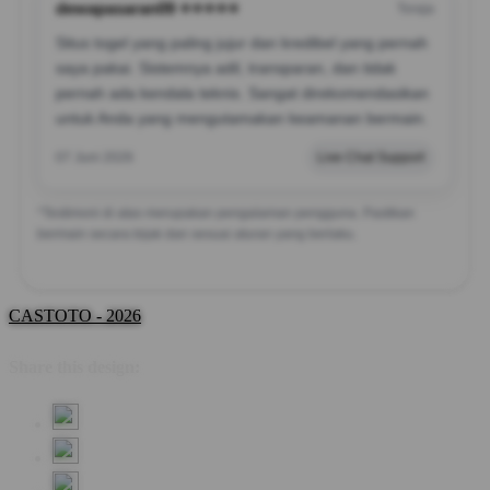
dewapasaran09 ⭐⭐⭐⭐⭐
Toraja
Situs togel yang paling jujur dan kredibel yang pernah
saya pakai. Sistemnya adil, transparan, dan tidak
pernah ada kendala teknis. Sangat direkomendasikan
untuk Anda yang mengutamakan keamanan bermain.
07 Juni 2026
Live Chat Support
*Testimoni di atas merupakan pengalaman pengguna. Pastikan
bermain secara bijak dan sesuai aturan yang berlaku.
CASTOTO - 2026
Share this design: