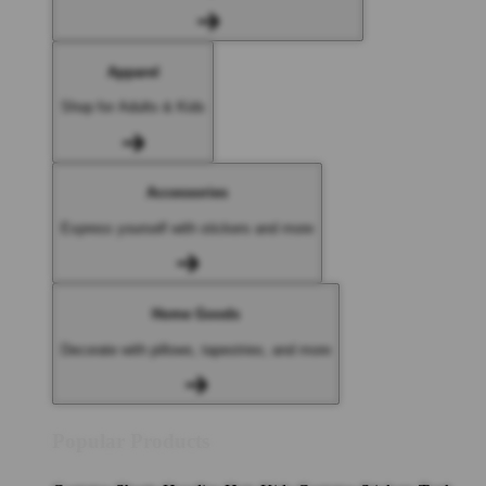
Apparel
Shop for Adults & Kids
Accessories
Express yourself with stickers and more
Home Goods
Decorate with pillows, tapestries, and more
Popular Products