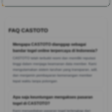
FAQ CASTOTO
Mengapa CASTOTO dianggap sebagai
bandar togel online terpercaya di Indonesia?
CASTOTO telah terbukti resmi dan memiliki reputasi
tinggi dalam menjaga keamanan data member. Kami
mengutamakan sistem taruhan yang transparan, adil,
dan menjamin pembayaran kemenangan member
tepat waktu tanpa potongan.
Apa saja keuntungan mengakses pasaran
togel di CASTOTO?
Kami menyediakan pasaran togel terlengkap dari