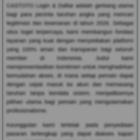
CASTOTO Login & Daftar adalah gerbang utama
bagi para pecinta taruhan angka yang mencari
legitimasi dan keamanan di tahun 2026. Sebagai
situs togel terpercaya, kami membangun fondasi
layanan yang kuat dengan menyediakan platform
yang 100% aman dan transparan bagi seluruh
member di Indonesia. Judul kami
merepresentasikan komitmen untuk menghadirkan
kemudahan akses, di mana setiap pemain dapat
dengan cepat masuk ke akun dan memasang
taruhan tanpa kendala sistem, menjadikannya
pilihan utama bagi pemain yang mengutamakan
profesionalisme.
Keunggulan kami terletak pada penyediaan
pasaran terlengkap yang dapat diakses kapan