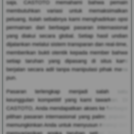
saja. CASTOTO memahami bahwa pemain
membutuhkan variasi untuk memaksimalkan
peluang, itulah sebabnya kami menghadirkan opsi
permainan dari berbagai pasaran internasional
yang diakui secara global. Setiap hasil undian
dijalankan melalui sistem transparan dan real-time,
memberikan bukti otentik kepada member bahwa
setiap taruhan yang dipasang di situs kami
berjalan secara adil tanpa manipulasi pihak mana
pun.
Pasaran terlengkap menjadi salah satu
keunggulan kompetitif yang kami tawarkan. Di
CASTOTO, Anda mendapatkan akses ke berbagai
pilihan pasaran internasional yang paling populer,
memungkinkan Anda untuk menyusun strategi dan
memvariasikan angka taruhan setiap harinya.