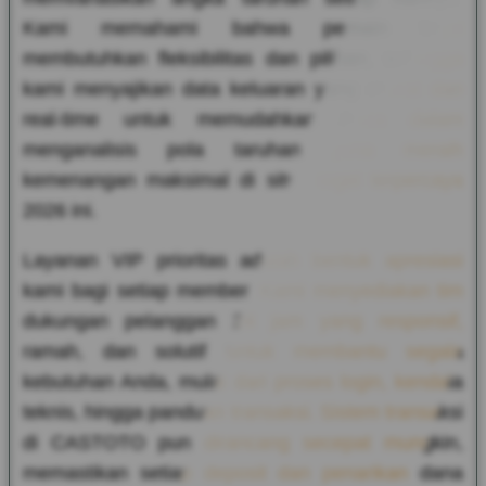
Kami memahami bahwa pemain togel
membutuhkan fleksibilitas dan pilihan, sehingga
kami menyajikan data keluaran yang akurat dan
real-time untuk memudahkan Anda dalam
menganalisis pola taruhan guna meraih
kemenangan maksimal di situs togel terpercaya
2026 ini.
Layanan VIP prioritas adalah bentuk apresiasi
kami bagi setiap member. Kami menyediakan tim
dukungan pelanggan 24 jam yang responsif,
ramah, dan solutif untuk membantu segala
kebutuhan Anda, mulai dari proses login, kendala
teknis, hingga panduan transaksi. Sistem transaksi
di CASTOTO pun dirancang secepat mungkin,
memastikan setiap deposit dan penarikan dana